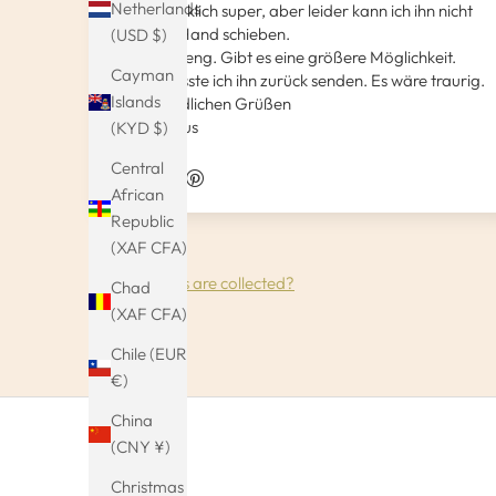
Netherlands
Der ist wirklich super, aber leider kann ich ihn nicht
über die Hand schieben.
(USD $)
Leider zu eng. Gibt es eine größere Möglichkeit.
Cayman
Sonst müsste ich ihn zurück senden. Es wäre traurig.
Islands
Mit freundlichen Grüßen
Jutta Kraus
(KYD $)
Central
African
Republic
(XAF CFA)
How reviews are collected?
Chad
(XAF CFA)
Chile (EUR
€)
China
(CNY ¥)
Christmas