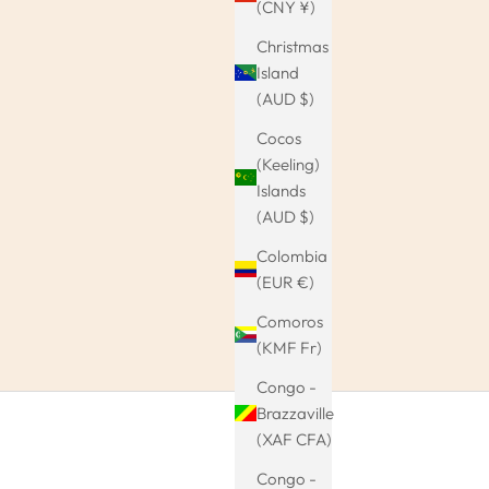
(CNY ¥)
Christmas
Island
(AUD $)
Cocos
(Keeling)
Islands
(AUD $)
Colombia
(EUR €)
Comoros
(KMF Fr)
Congo -
Brazzaville
(XAF CFA)
Congo -