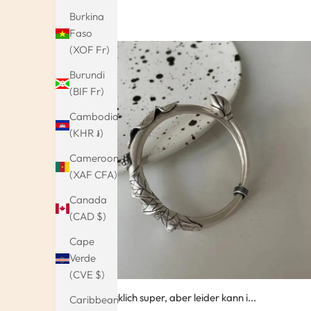
Marie
Burkina
Faso
(XOF Fr)
Burundi
(BIF Fr)
Cambodia
(KHR ៛)
Cameroon
(XAF CFA)
Canada
(CAD $)
Cape
Verde
(CVE $)
Der ist wirklich super, aber leider kann i...
Caribbean