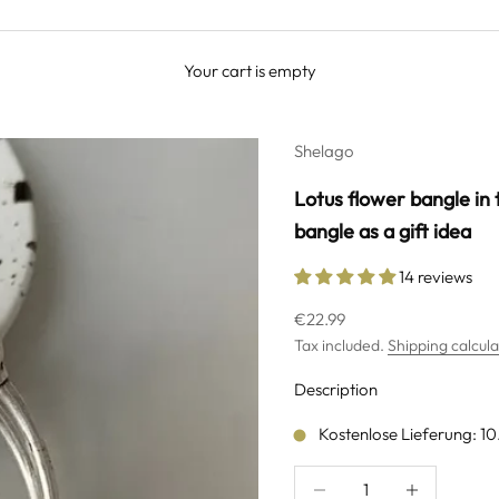
Your cart is empty
Shelago
Lotus flower bangle in t
bangle as a gift idea
14 reviews
Sale price
€22.99
Tax included.
Shipping calcul
Description
Kostenlose Lieferung: 1
Decrease quantity
Increase quanti