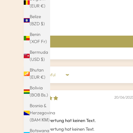
(EUR €)
Belize
(BZD $)
Benin
(XOF Fr)
Bermuda
(USD $)
Bhutan
(EUR €)
Sort by
Bolivia
(BOB Bs.)
20/06/202
Bosnia &
Kameron
Herzegovina
(BAM КМ)
Diese Bewertung hat keinen Text.
Diese Bewertung hat keinen Text.
Botswana