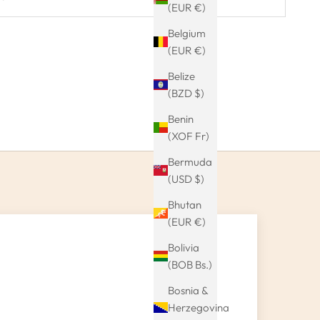
(EUR €)
Belgium
(EUR €)
Belize
(BZD $)
Benin
(XOF Fr)
Bermuda
(USD $)
Bhutan
(EUR €)
Bolivia
(BOB Bs.)
Bosnia &
Herzegovina