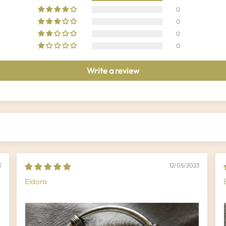
0
0
0
0
Write a review
3
12/05/2023
Eldora