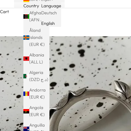
Country
Language
Cart
Afghanistan
Deutsch
(AFN ؋)
English
Åland
Islands
(EUR €)
Albania
(ALL L)
Algeria
(DZD د.ج)
Andorra
(EUR €)
Angola
(EUR €)
Anguilla