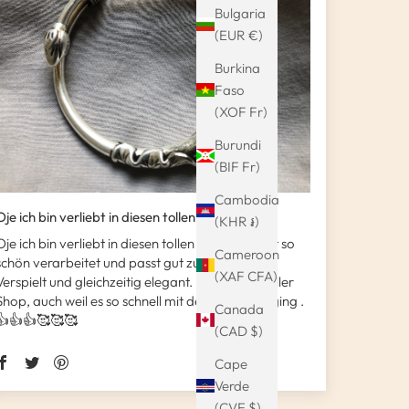
Bulgaria
(EUR €)
Burkina
Faso
(XOF Fr)
Burundi
(BIF Fr)
Cambodia
Oje ich bin verliebt in diesen tollen Armr...
(KHR ៛)
Oje ich bin verliebt in diesen tollen Armreif. Er ist so
Cameroon
schön verarbeitet und passt gut zu jedem Look.
(XAF CFA)
Verspielt und gleichzeitig elegant. Ein wirklich toller
Shop, auch weil es so schnell mit der Lieferung ging .
Canada
👍👍👍🥰🥰🥰
(CAD $)
Cape
Verde
(CVE $)