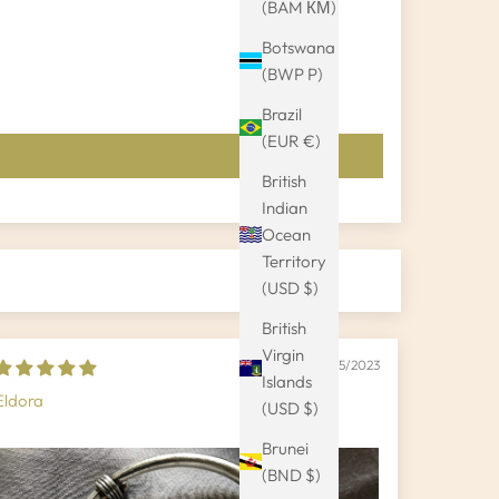
(BAM КМ)
Botswana
(BWP P)
Brazil
(EUR €)
British
Indian
Ocean
Territory
(USD $)
British
Virgin
12/05/2023
Islands
Eldora
(USD $)
Brunei
(BND $)