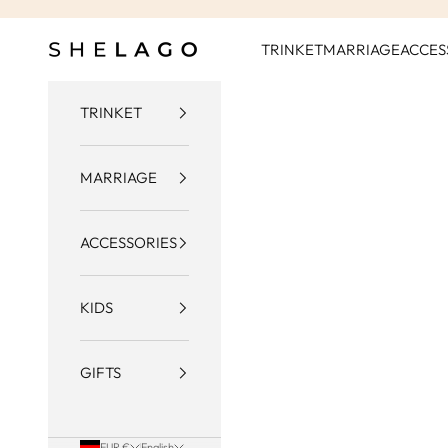
Skip to content
Shelago
TRINKET
MARRIAGE
ACCES
TRINKET
MARRIAGE
ACCESSORIES
KIDS
GIFTS
EUR €
English