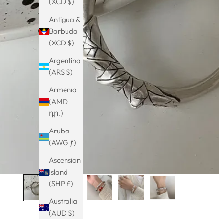
(XCD $)
Antigua &
Barbuda
(XCD $)
Argentina
(ARS $)
Armenia
(AMD
դր.)
Aruba
(AWG ƒ)
Ascension
Island
(SHP £)
Australia
(AUD $)