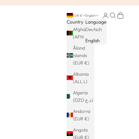
Login
Search
Cart
EUR €
English
Country
Language
Afghanistan
Deutsch
(AFN ؋)
English
Åland
Islands
(EUR €)
Albania
(ALL L)
Algeria
(DZD د.ج)
Andorra
(EUR €)
Angola
(EUR €)