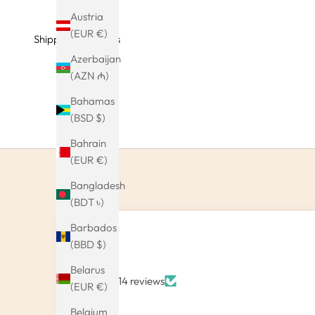
Austria
(EUR €)
Shipping & Returns
Azerbaijan
(AZN ₼)
Bahamas
(BSD $)
Bahrain
(EUR €)
Bangladesh
(BDT ৳)
Barbados
(BBD $)
Belarus
Based on 14 reviews
(EUR €)
Belgium