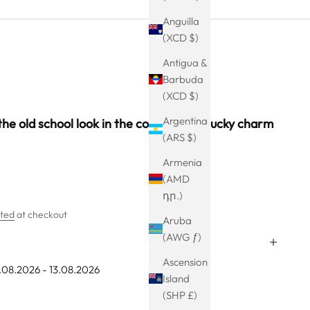
Anguilla
(XCD $)
Antigua &
Barbuda
(XCD $)
Argentina
he old school look in the color silver - lucky charm
(ARS $)
Armenia
(AMD
դր.)
ated
at checkout
Aruba
(AWG ƒ)
Ascension
0.08.2026 - 13.08.2026
Island
(SHP £)
ty