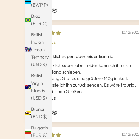
(BWP P)
Brazil
(EUR €)
10/12/202
British
Jutta Kraus
Indian
Ocean
Der ist wirklich super, aber leider kann i...
Territory
(USD $)
Der ist wirklich super, aber leider kann ich ihn nicht
über die Hand schieben.
British
Leider zu eng. Gibt es eine größere Möglichkeit.
Virgin
Sonst müsste ich ihn zurück senden. Es wäre traurig.
Islands
Mit freundlichen Grüßen
Jutta Kraus
(USD $)
Brunei
(BND $)
Bulgaria
10/12/202
(EUR €)