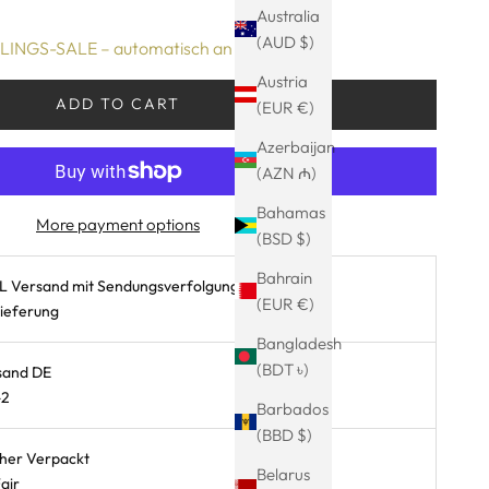
Australia
(AUD $)
INGS-SALE – automatisch an der Kasse!
Austria
ADD TO CART
(EUR €)
Azerbaijan
(AZN ₼)
Bahamas
More payment options
(BSD $)
Bahrain
L Versand mit Sendungsverfolgung
(EUR €)
Lieferung
Bangladesh
(BDT ৳)
sand DE
-2
Barbados
(BBD $)
cher Verpackt
Belarus
air